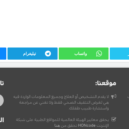
واتساب
تيليغرام
موقعنا:
تا
لا يقدم التشخيص أو العلاج وجميع المعلومات الواردة فيه
هي لغرض التثقيف الصحي فقط ولا تغني عن مراجعة
واستشارة طبيب طفلك.
ال
يحقق معايير الهيئة العالمية للمواقع الطبية على شبكة
الإنترنت
HONcode
تحقق من
هنا