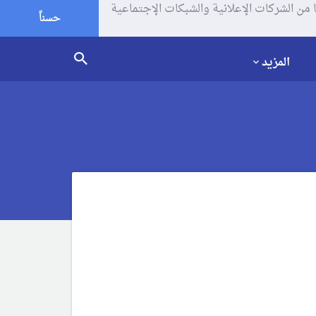
يف الإرتباط (الكوكيز) لتحليل زياراتك وإستخدامك للموقع و تتم مشاركة بعض المعلومات مع Google وغيرها من الشركات الإعلانية والشبكات الإجتماعية
حسناً
المزيد