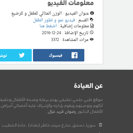
معلومات الفيديو
عنوان الفيديو : الوزن المثالي للطفل و للرضيع
القسم :
فيديو نمو و تطور الطفل
معلومات إضافية :
اضغط هنا
تاريخ الإضافة : 24-12-2016
مرات المشاهدة : 3372
فيسبوك
تويتر
عن العيادة
موقع طبي علمي تثقيفي يهتم برعاية وصحة الأطفال وتثقيف
آبائهم وتوعيتهم ويقوم بإدارته والإشراف عليه أخصائي أمراض
الأطفال الدكتور
رضوان فريد غزال
.
سوريا, دمشق, شارع مرشد خاطر (بغداد) , جادة الخطيب.