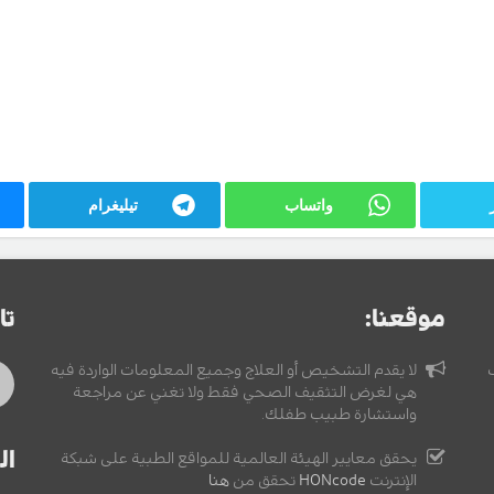
واتساب
تيليغرام
موقعنا:
تا
لا يقدم التشخيص أو العلاج وجميع المعلومات الواردة فيه
هي لغرض التثقيف الصحي فقط ولا تغني عن مراجعة
واستشارة طبيب طفلك.
ال
يحقق معايير الهيئة العالمية للمواقع الطبية على شبكة
الإنترنت
HONcode
تحقق من
هنا