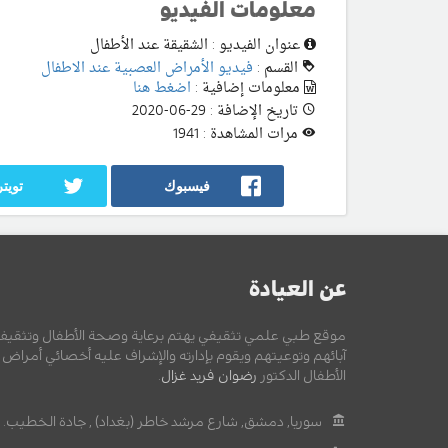
معلومات الفيديو
عنوان الفيديو : الشقيقة عند الأطفال
القسم :
فيديو الأمراض العصبية عند الاطفال
معلومات إضافية :
اضغط هنا
تاريخ الإضافة : 29-06-2020
مرات المشاهدة : 1941
فيسبوك
تويتر
عن العيادة
موقع طبي علمي تثقيفي يهتم برعاية وصحة الأطفال وتثقيف
آبائهم وتوعيتهم ويقوم بإدارته والإشراف عليه أخصائي أمراض
الأطفال الدكتور
رضوان فريد غزال
.
سوريا, دمشق, شارع مرشد خاطر (بغداد) , جادة الخطيب.