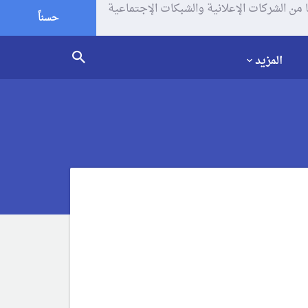
يف الإرتباط (الكوكيز) لتحليل زياراتك وإستخدامك للموقع و تتم مشاركة بعض المعلومات مع Google وغيرها من الشركات الإعلانية والشبكات الإجتماعية
حسناً
المزيد