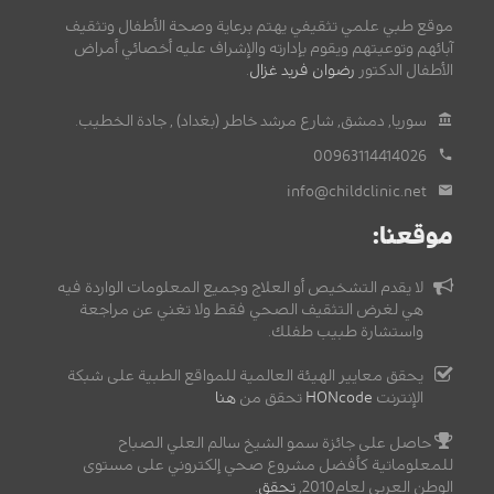
موقع طبي علمي تثقيفي يهتم برعاية وصحة الأطفال وتثقيف
آبائهم وتوعيتهم ويقوم بإدارته والإشراف عليه أخصائي أمراض
الأطفال الدكتور
رضوان فريد غزال
.
سوريا, دمشق, شارع مرشد خاطر (بغداد) , جادة الخطيب.
00963114414026
info@childclinic.net
موقعنا:
لا يقدم التشخيص أو العلاج وجميع المعلومات الواردة فيه
هي لغرض التثقيف الصحي فقط ولا تغني عن مراجعة
واستشارة طبيب طفلك.
يحقق معايير الهيئة العالمية للمواقع الطبية على شبكة
الإنترنت
HONcode
تحقق من
هنا
حاصل على جائزة سمو الشيخ سالم العلي الصباح
للمعلوماتية كأفضل مشروع صحي إلكتروني على مستوى
الوطن العربي لعام2010,
تحقق
.