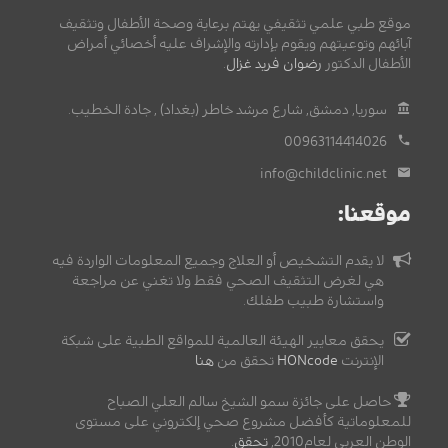
موقع طبي علمي تثقيفي يهتم برعاية وصحة الأطفال وتثقيف
آبائهم وتوعيتهم ويقوم بإدارته والإشراف عليه أخصائي أمراض
الأطفال الدكتور
رضوان فريد غزال
.
سوريا, دمشق, شارع مرشد خاطر (بغداد) , جادة الخطيب.
00963114414026
info@childclinic.net
موقعنا:
لا يقدم التشخيص أو العلاج وجميع المعلومات الواردة فيه
هي لغرض التثقيف الصحي فقط ولا تغني عن مراجعة
واستشارة طبيب طفلك.
يحقق معايير الهيئة العالمية للمواقع الطبية على شبكة
الإنترنت
HONcode
تحقق من
هنا
حاصل على جائزة سمو الشيخ سالم العلي الصباح
للمعلوماتية كأفضل مشروع صحي إلكتروني على مستوى
الوطن العربي لعام2010,
تحقق
.