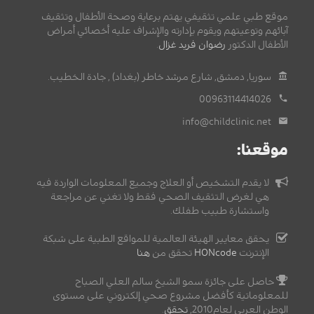
موقع طبي علمي تثقيفي يهتم برعاية وصحة الأطفال وتثقيف
آبائهم وتوعيتهم ويقوم بإدارته والإشراف عليه أخصائي أمراض
الأطفال الدكتور
رضوان فريد غزال
.
سوريا, دمشق, شارع مرشد خاطر (بغداد) , جادة الخطيب.
00963114414026
info@childclinic.net
موقعنا:
لا يقدم التشخيص أو العلاج وجميع المعلومات الواردة فيه
هي لغرض التثقيف الصحي فقط ولا تغني عن مراجعة
واستشارة طبيب طفلك.
يحقق معايير الهيئة العالمية للمواقع الطبية على شبكة
الإنترنت
HONcode
تحقق من
هنا
حاصل على جائزة سمو الشيخ سالم العلي الصباح
للمعلوماتية كأفضل مشروع صحي إلكتروني على مستوى
الوطن العربي لعام2010,
تحقق
.