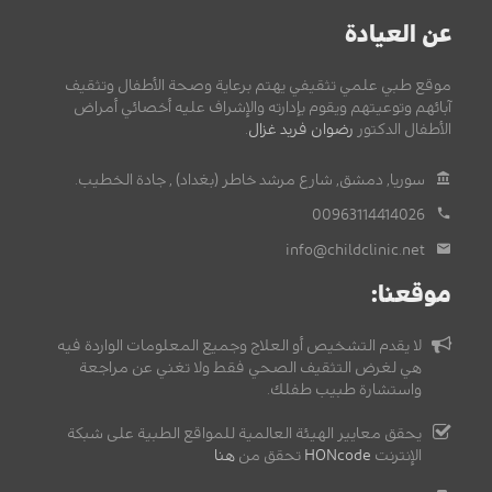
عن العيادة
موقع طبي علمي تثقيفي يهتم برعاية وصحة الأطفال وتثقيف
آبائهم وتوعيتهم ويقوم بإدارته والإشراف عليه أخصائي أمراض
الأطفال الدكتور
رضوان فريد غزال
.
سوريا, دمشق, شارع مرشد خاطر (بغداد) , جادة الخطيب.
00963114414026
info@childclinic.net
موقعنا:
لا يقدم التشخيص أو العلاج وجميع المعلومات الواردة فيه
هي لغرض التثقيف الصحي فقط ولا تغني عن مراجعة
واستشارة طبيب طفلك.
يحقق معايير الهيئة العالمية للمواقع الطبية على شبكة
الإنترنت
HONcode
تحقق من
هنا