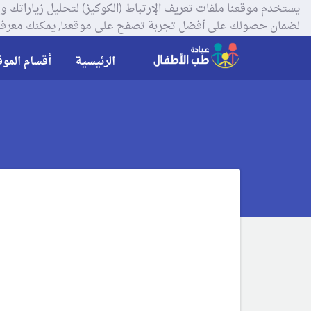
لضمان حصولك على أفضل تجربة تصفح على موقعنا, يمكنك معرفة
الرئيسية
أقسام الموق