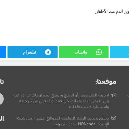
ن الدم عند الأطفال
واتساب
تيليغرام
موقعنا:
تا
لا يقدم التشخيص أو العلاج وجميع المعلومات الواردة فيه
هي لغرض التثقيف الصحي فقط ولا تغني عن مراجعة
واستشارة طبيب طفلك.
ال
يحقق معايير الهيئة العالمية للمواقع الطبية على شبكة
الإنترنت
HONcode
تحقق من
هنا