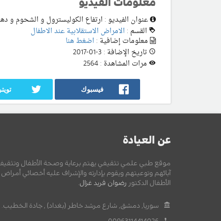
معلومات الفيديو
عنوان الفيديو : ارتفاع الكوليسترول و الشحوم و دهو
القسم :
الامراض الاستقلابية عند الاطفال
معلومات إضافية :
اضغط هنا
تاريخ الإضافة : 3-01-2017
مرات المشاهدة : 2564
فيسبوك
تويتر
عن العيادة
موقع طبي علمي تثقيفي يهتم برعاية وصحة الأطفال وتثقيف
آبائهم وتوعيتهم ويقوم بإدارته والإشراف عليه أخصائي أمراض
الأطفال الدكتور
رضوان فريد غزال
.
سوريا, دمشق, شارع مرشد خاطر (بغداد) , جادة الخطيب.