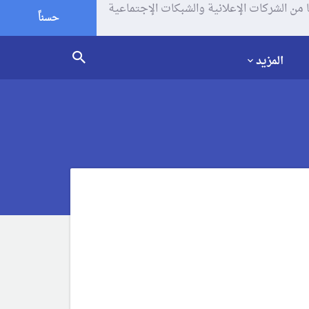
يف الإرتباط (الكوكيز) لتحليل زياراتك وإستخدامك للموقع و تتم مشاركة بعض المعلومات مع Google وغيرها من الشركات الإعلانية والشبكات الإجتماعية
حسناً
المزيد