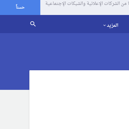
يف الإرتباط (الكوكيز) لتحليل زياراتك وإستخدامك للموقع و تتم مشاركة بعض المعلومات مع Google وغيرها من الشركات الإعلانية والشبكات الإجتماعية
حسناً
المزيد