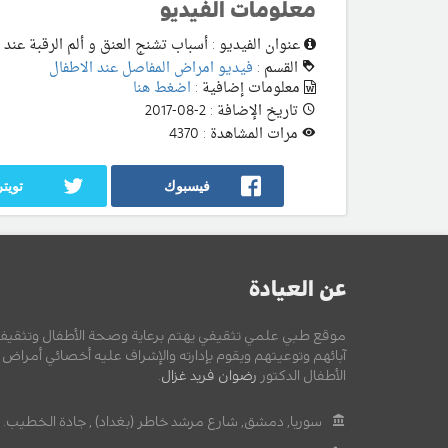
معلومات الفيديو
عنوان الفيديو : أسباب تشنج العنق و ألم الرقبة عند 
القسم :
فيديو امراض المفاصل عند الاطفال
معلومات إضافية :
اضغط هنا
تاريخ الإضافة : 2-08-2017
مرات المشاهدة : 4370
فيسبوك
تويتر
عن العيادة
موقع طبي علمي تثقيفي يهتم برعاية وصحة الأطفال وتثقيف
آبائهم وتوعيتهم ويقوم بإدارته والإشراف عليه أخصائي أمراض
الأطفال الدكتور
رضوان فريد غزال
.
سوريا, دمشق, شارع مرشد خاطر (بغداد) , جادة الخطيب.