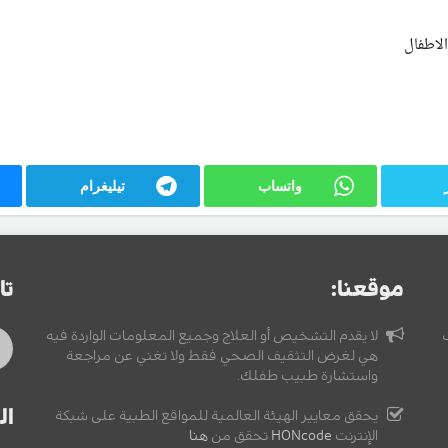
الاطفال
واتساب
تيليغرام
موقعنا:
تا
لا يقدم التشخيص أو العلاج وجميع المعلومات الواردة فيه
هي لغرض التثقيف الصحي فقط ولا تغني عن مراجعة
واستشارة طبيب طفلك.
ال
يحقق معايير الهيئة العالمية للمواقع الطبية على شبكة
الإنترنت
HONcode
تحقق من
هنا