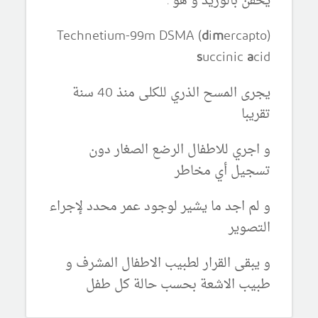
يحقن بالوريد و هو :
d
i
m
ercapto
(Technetium-99m DSMA (
s
uccinic
a
cid
يجرى المسح الذري للكلى منذ 40 سنة
تقريبا
و اجري للاطفال الرضع الصغار دون
تسجيل أي مخاطر
و لم اجد ما يشير لوجود عمر محدد لإجراء
التصوير
و يبقى القرار لطبيب الاطفال المشرف و
طبيب الاشعة بحسب حالة كل طفل