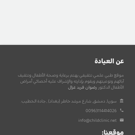
عن العيادة
موقع طبي علمي تثقيفي يهتم برعاية وصحة الأطفال وتثقيف
آبائهم وتوعيتهم ويقوم بإدارته والإشراف عليه أخصائي أمراض
الأطفال الدكتور
رضوان فريد غزال
.
سوريا, دمشق, شارع مرشد خاطر (بغداد) , جادة الخطيب.
00963114414026
info@childclinic.net
موقعنا: