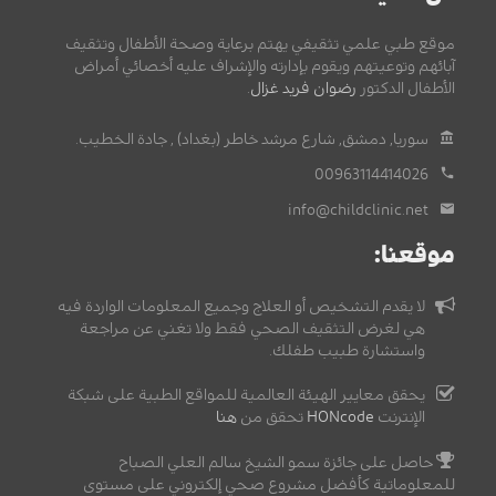
موقع طبي علمي تثقيفي يهتم برعاية وصحة الأطفال وتثقيف
آبائهم وتوعيتهم ويقوم بإدارته والإشراف عليه أخصائي أمراض
الأطفال الدكتور
رضوان فريد غزال
.
سوريا, دمشق, شارع مرشد خاطر (بغداد) , جادة الخطيب.
00963114414026
info@childclinic.net
موقعنا:
لا يقدم التشخيص أو العلاج وجميع المعلومات الواردة فيه
هي لغرض التثقيف الصحي فقط ولا تغني عن مراجعة
واستشارة طبيب طفلك.
يحقق معايير الهيئة العالمية للمواقع الطبية على شبكة
الإنترنت
HONcode
تحقق من
هنا
حاصل على جائزة سمو الشيخ سالم العلي الصباح
للمعلوماتية كأفضل مشروع صحي إلكتروني على مستوى