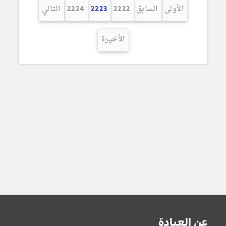
الأولى
السابق
2222
2223
2224
التالي
الأخيرة
عن العيادة