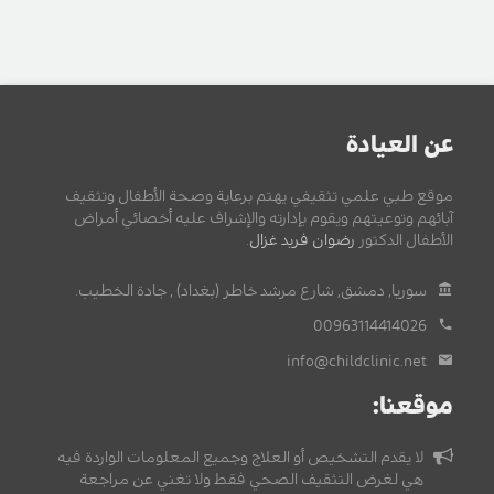
عن العيادة
موقع طبي علمي تثقيفي يهتم برعاية وصحة الأطفال وتثقيف
آبائهم وتوعيتهم ويقوم بإدارته والإشراف عليه أخصائي أمراض
الأطفال الدكتور
رضوان فريد غزال
.
سوريا, دمشق, شارع مرشد خاطر (بغداد) , جادة الخطيب.
00963114414026
info@childclinic.net
موقعنا:
لا يقدم التشخيص أو العلاج وجميع المعلومات الواردة فيه
هي لغرض التثقيف الصحي فقط ولا تغني عن مراجعة