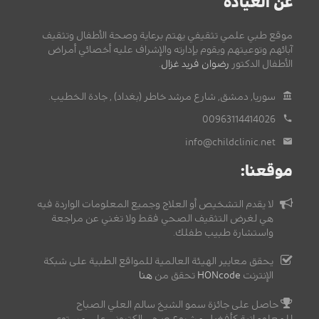
عن العيادة
موقع طبي علمي تثقيفي يهتم برعاية وصحة الأطفال وتثقيف
آبائهم وتوعيتهم ويقوم بإدارته والإشراف عليه أخصائي أمراض
الأطفال الدكتور
رضوان فريد غزال
.
سوريا, دمشق, شارع مرشد خاطر (بغداد) , جادة الخطيب.
00963114414026
info@childclinic.net
موقعنا:
لا يقدم التشخيص أو العلاج وجميع المعلومات الواردة فيه
هي لغرض التثقيف الصحي فقط ولا تغني عن مراجعة
واستشارة طبيب طفلك.
يحقق معايير الهيئة العالمية للمواقع الطبية على شبكة
الإنترنت
HONcode
تحقق من
هنا
حاصل على جائزة سمو الشيخ سالم العلي الصباح