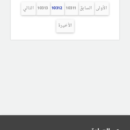
الأولى
السابق
10311
10312
10313
التالي
الأخيرة