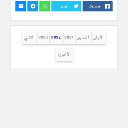
فيسبوك
تويتر
الأولى
السابق
9891
9892
9893
التالي
الأخيرة