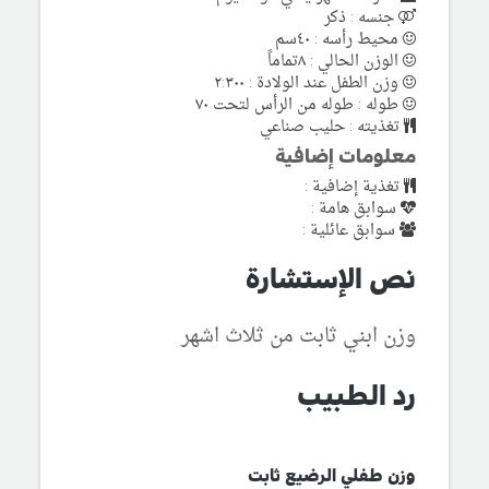
جنسه : ذكر
محيط رأسه : ٤٠سم
الوزن الحالي : ٨تماماً
وزن الطفل عند الولادة : ٢:٣٠٠
طوله : طوله من الرأس لتحت ٧٠
تغذيته : حليب صناعي
معلومات إضافية
تغذية إضافية :
سوابق هامة :
سوابق عائلية :
نص الإستشارة
وزن ابني ثابت من ثلاث اشهر
رد الطبيب
وزن طفلي الرضيع ثابت