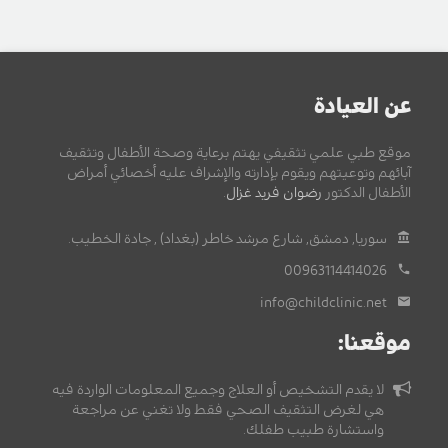
عن العيادة
موقع طبي علمي تثقيفي يهتم برعاية وصحة الأطفال وتثقيف
آبائهم وتوعيتهم ويقوم بإدارته والإشراف عليه أخصائي أمراض
الأطفال الدكتور
رضوان فريد غزال
.
سوريا, دمشق, شارع مرشد خاطر (بغداد) , جادة الخطيب.
00963114414026
info@childclinic.net
موقعنا:
لا يقدم التشخيص أو العلاج وجميع المعلومات الواردة فيه
هي لغرض التثقيف الصحي فقط ولا تغني عن مراجعة
واستشارة طبيب طفلك.