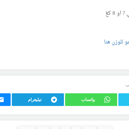
كغ
و للوزن هنا
ى:
واتساب
تيليغرام