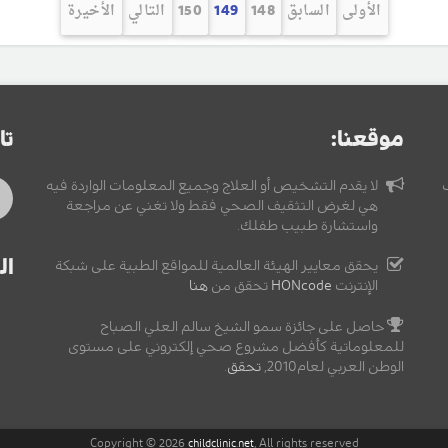
الأولى
السابق
148
149
150
التالي
الأخيرة
موقعنا:
تا
لا يقدم التشخيص أو العلاج وجميع المعلومات الواردة فيه
هي لغرض التثقيف الصحي فقط ولا تغني عن مراجعة
واستشارة طبيب طفلك.
ال
يحقق معايير الهيئة العالمية للمواقع الطبية على شبكة
الإنترنت
HONcode
تحقق من
هنا
حاصل على جائزة سمو الشيخ سالم العلي الصباح
للمعلوماتية كأفضل مشروع صحي إلكتروني على مستوى
الوطن العربي لعام2010,
تحقق
.
Copyright © 2026
, All rights reserved
childclinic.net