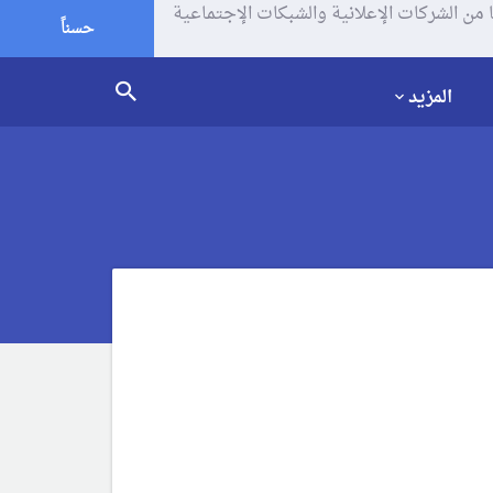
يف الإرتباط (الكوكيز) لتحليل زياراتك وإستخدامك للموقع و تتم مشاركة بعض المعلومات مع Google وغيرها من الشركات الإعلانية والشبكات الإجتماعية
حسناً
المزيد