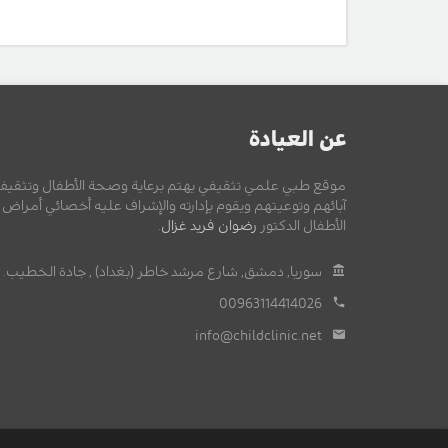
عن العيادة
موقع طبي علمي تثقيفي يهتم برعاية وصحة الأطفال وتثقيف
آبائهم وتوعيتهم ويقوم بإدارته والإشراف عليه أخصائي أمراض
الأطفال الدكتور
رضوان فريد غزال
.
سوريا, دمشق, شارع مرشد خاطر (بغداد) , جادة الخطيب.
00963114414026
info@childclinic.net