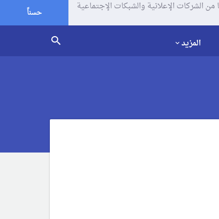
يف الإرتباط (الكوكيز) لتحليل زياراتك وإستخدامك للموقع و تتم مشاركة بعض المعلومات مع Google وغيرها من الشركات الإعلانية والشبكات الإجتماعية
حسناً
المزيد