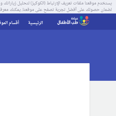
لضمان حصولك على أفضل تجربة تصفح على موقعنا, يمكنك معرفة
الرئيسية
أقسام الموق