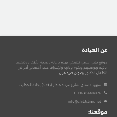
عن العيادة
موقع طبي علمي تثقيفي يهتم برعاية وصحة الأطفال وتثقيف
آبائهم وتوعيتهم ويقوم بإدارته والإشراف عليه أخصائي أمراض
الأطفال الدكتور
رضوان فريد غزال
.
سوريا, دمشق, شارع مرشد خاطر (بغداد) , جادة الخطيب.
00963114414026
info@childclinic.net
موقعنا: