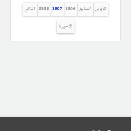
الأولى
السابق
3906
3907
3908
التالي
الأخيرة