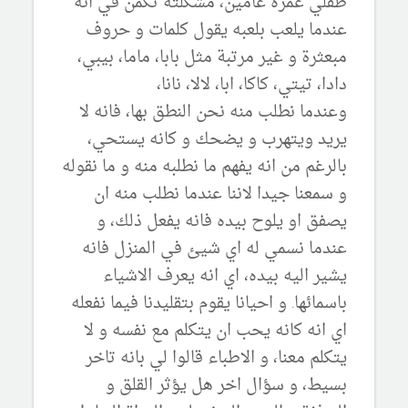
طفلي عمره عامين، مشكلته تكمن في انه
عندما يلعب بلعبه يقول كلمات و حروف
مبعثرة و غير مرتبة مثل بابا، ماما، بيبي،
دادا، تيتي، كاكا، ابا، لالا، نانا،
وعندما نطلب منه نحن النطق بها، فانه لا
يريد ويتهرب و يضحك و كانه يستحي،
بالرغم من انه يفهم ما نطلبه منه و ما نقوله
و سمعنا جيدا لاننا عندما نطلب منه ان
يصفق او يلوح بيده فانه يفعل ذلك، و
عندما نسمي له اي شيئ في المنزل فانه
يشير اليه بيده، اي انه يعرف الاشياء
باسمائها. و احيانا يقوم بتقليدنا فيما نفعله
اي انه كانه يحب ان يتكلم مع نفسه و لا
يتكلم معنا، و الاطباء قالوا لي بانه تاخر
بسيط، و سؤال اخر هل يؤثر القلق و