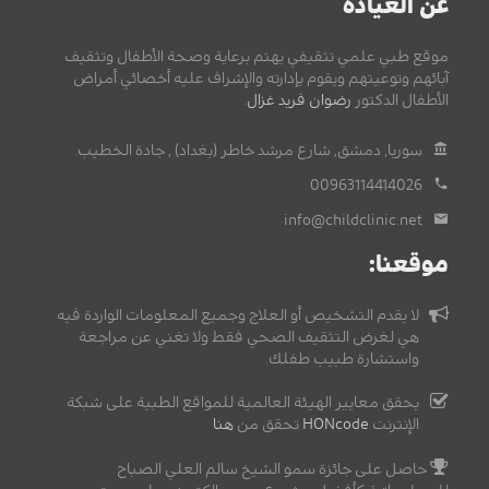
عن العيادة
موقع طبي علمي تثقيفي يهتم برعاية وصحة الأطفال وتثقيف
آبائهم وتوعيتهم ويقوم بإدارته والإشراف عليه أخصائي أمراض
الأطفال الدكتور
رضوان فريد غزال
.
سوريا, دمشق, شارع مرشد خاطر (بغداد) , جادة الخطيب.
00963114414026
info@childclinic.net
موقعنا:
لا يقدم التشخيص أو العلاج وجميع المعلومات الواردة فيه
هي لغرض التثقيف الصحي فقط ولا تغني عن مراجعة
واستشارة طبيب طفلك.
يحقق معايير الهيئة العالمية للمواقع الطبية على شبكة
الإنترنت
HONcode
تحقق من
هنا
حاصل على جائزة سمو الشيخ سالم العلي الصباح