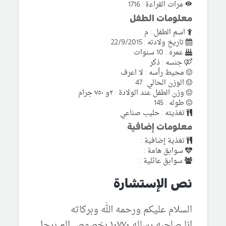
مرات القراءة : 1716
معلومات الطفل
اسم الطفل : م
تاريخ ولادته : 22/9/2015
عمره : 10 سنوات
جنسه : ذكر
محيط رأسه : لا اعرف
الوزن الحالي : 47
وزن الطفل عند الولادة : ٢و ٧٥٠ جرام
طوله : 145
تغذيته : حليب صناعي
معلومات إضافية
تغذية إضافية :
سوابق هامة :
سوابق عائلية :
نص الإستشارة
السلام عليكم ورحمه الله وبركاته
انا صاحبه رساله ١٠٧٧٠ بخصوص الم برجل