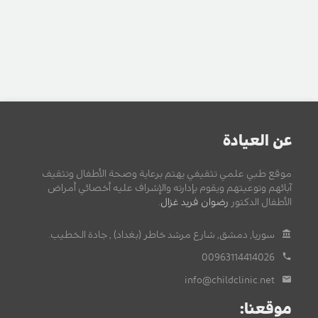
عن العيادة
موقع طبي علمي تثقيفي يهتم برعاية وصحة الأطفال وتثقيف
آبائهم وتوعيتهم ويقوم بإدارته والإشراف عليه أخصائي أمراض
الأطفال الدكتور
رضوان فريد غزال
.
سوريا, دمشق, شارع مرشد خاطر (بغداد) , جادة الخطيب.
00963114414026
info@childclinic.net
موقعنا: