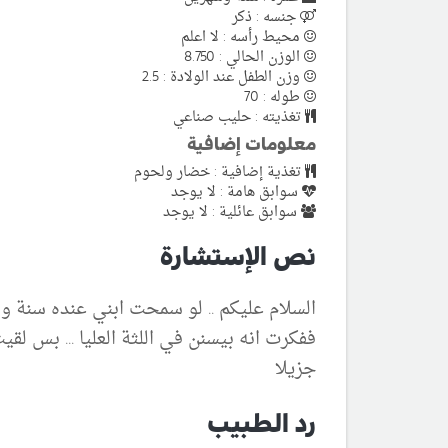
جنسه : ذكر
محيط رأسه : لا اعلم
الوزن الحالي : 8.750
وزن الطفل عند الولادة : 2.5
طوله : 70
تغذيته : حليب صناعي
معلومات إضافية
تغذية إضافية : خضار ولحوم
سوابق هامة : لا يوجد
سوابق عائلية : لا يوجد
نص الإستشارة
السلام عليكم .. لو سمحت ابني عنده سنة وشه
ففكرت انه بيسنن في اللثة العليا ... بس لق
جزيلا
رد الطبيب