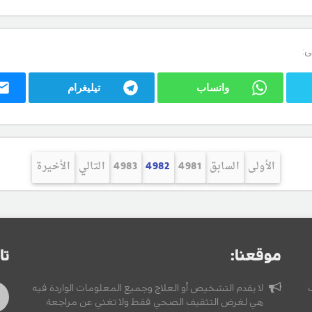
ى:
واتساب
تيليغرام
الأولى
السابق
4981
4982
4983
التالي
الأخيرة
موقعنا:
تا
لا يقدم التشخيص أو العلاج وجميع المعلومات الواردة فيه
هي لغرض التثقيف الصحي فقط ولا تغني عن مراجعة