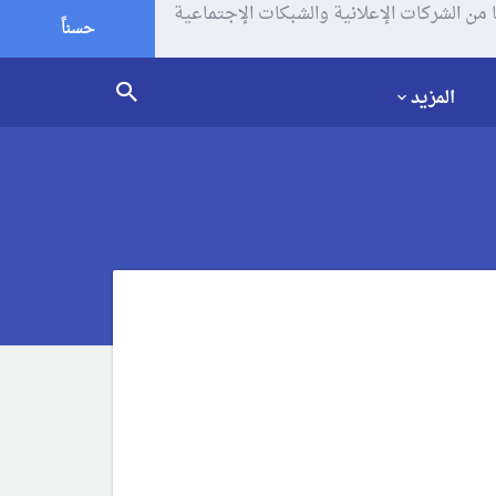
يف الإرتباط (الكوكيز) لتحليل زياراتك وإستخدامك للموقع و تتم مشاركة بعض المعلومات مع Google وغيرها من الشركات الإعلانية والشبكات الإجتماعية
حسناً
المزيد