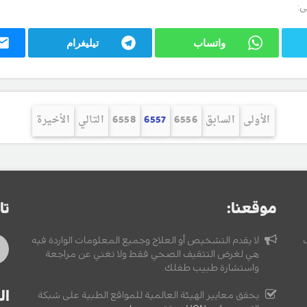
ى:
واتساب
تيليغرام
الأولى
السابق
6556
6557
6558
التالي
الأخيرة
موقعنا:
تا
لا يقدم التشخيص أو العلاج وجميع المعلومات الواردة فيه
هي لغرض التثقيف الصحي فقط ولا تغني عن مراجعة
واستشارة طبيب طفلك.
ال
يحقق معايير الهيئة العالمية للمواقع الطبية على شبكة