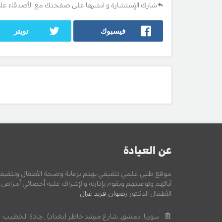
شارك الإستشارة و انشرها على صفحتك مع الأصدقاء عل
فيسبوك
تويتر
عن العيادة
موقع طبي علمي تثقيفي يهتم برعاية وصحة الأطفال وتثقيف
آبائهم وتوعيتهم ويقوم بإدارته والإشراف عليه أخصائي أمراض
الأطفال الدكتور
رضوان فريد غزال
.
سوريا, دمشق, شارع مرشد خاطر (بغداد) , جادة الخطيب.