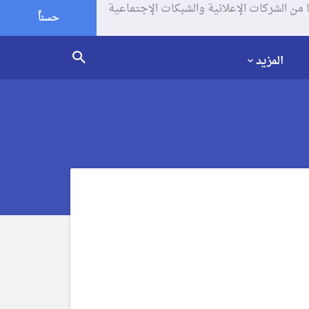
يف الإرتباط (الكوكيز) لتحليل زياراتك وإستخدامك للموقع و تتم مشاركة بعض المعلومات مع Google وغيرها من الشركات الإعلانية والشبكات الإجتماعية
حسناً
المزيد