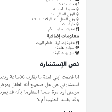
جنسه : ذكر
محيط رأسه : ٤٥
الوزن الحالي : ١٠
وزن الطفل عند الولادة : 3.300
طوله : 75
تغذيته : حليب الأم
معلومات إضافية
تغذية إضافية : طعام البيت
سوابق هامة :
سوابق عائلية :
نص الإستشارة
انا فطمت ابني لمدة ما يقارب 36ساعة وبعد ذلك قمت للرضاعه مرة أخرى بسبب بكائه الشديد وحزنه فقمت للرضاعه
استشارتي هي هل صحيح أنه الطفل يمرض بعد
مريض أود مرة صحة المعلومة بأنه قد يمرض
وقد يفسد الحليب أم لا