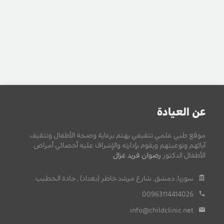
عن العيادة
موقع طبي علمي تثقيفي يهتم برعاية وصحة الأطفال وتثقيف
آبائهم وتوعيتهم ويقوم بإدارته والإشراف عليه أخصائي أمراض
الأطفال الدكتور
رضوان فريد غزال
.
سوريا, دمشق, شارع مرشد خاطر (بغداد) , جادة الخطيب.
00963114414026
info@childclinic.net