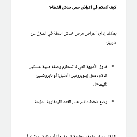
كيف أتحكم في أعراض حمى خدش القطة؟
يمكنك إدارة أعراض مرض خدش القطة في المنزل عن
طريق:
تناول الأدوية التي لا تستلزم وصفة طبية لتسكين
الآلام ، مثل
إيبوبروفين (أدفيل)
أو
نابروكسين
(أليف®)
.
وضع ضغط دافئ على الغدد الليمفاوية المؤلمة.
إذا كان لديك عقدة ليمفاوية كبيرة جدًا أو مؤلمة ، يمكنك أن