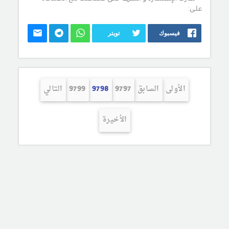
على:
فيسبوك
تويتر
الأولى
السابق
9797
9798
9799
التالي
الأخيرة