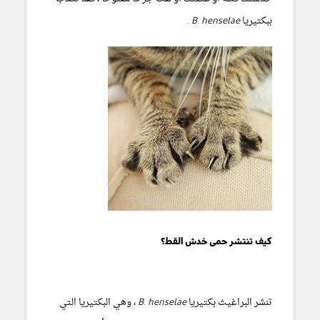
ببكتيريا
B. henselae
.
كيف تنتشر حمى خدش القط؟
تنشر البراغيث بكتيريا
B. henselae
، وهي البكتيريا التي