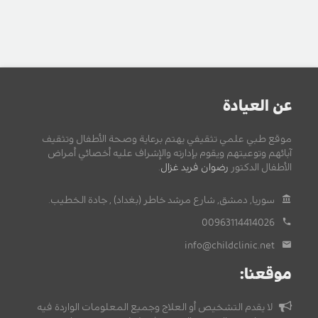
عن العيادة
موقع طبي علمي تثقيفي يهتم برعاية وصحة الأطفال وتثقيف
آبائهم وتوعيتهم ويقوم بإدارته والإشراف عليه أخصائي أمراض
الأطفال الدكتور
رضوان فريد غزال
.
سوريا, دمشق, شارع مرشد خاطر (بغداد) , جادة الخطيب.
00963114414026
info@childclinic.net
موقعنا:
لا يقدم التشخيص أو العلاج وجميع المعلومات الواردة فيه