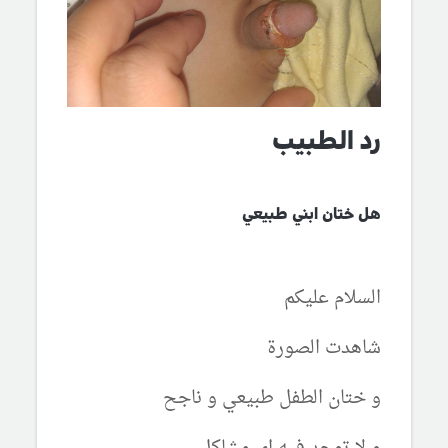
رد الطبيب
هل ختان ابني طبيعي
السلام عليكم
شاهدت الصورة
و ختان الطفل طبيعي و ناجح