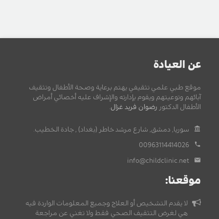
عن العيادة
موقع طبي علمي تثقيفي يهتم برعاية وصحة الأطفال وتثقيف
آبائهم وتوعيتهم ويقوم بإدارته والإشراف عليه أخصائي أمراض
الأطفال الدكتور
رضوان فريد غزال
.
سوريا, دمشق, شارع مرشد خاطر (بغداد) , جادة الخطيب.
00963114414026
info@childclinic.net
موقعنا:
لا يقدم التشخيص أو العلاج وجميع المعلومات الواردة فيه
هي لغرض التثقيف الصحي فقط ولا تغني عن مراجعة