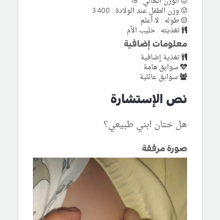
الوزن الحالي : 18
وزن الطفل عند الولادة : 3.400
طوله : لا أعلم
تغذيته : حليب الأم
معلومات إضافية
تغذية إضافية :
سوابق هامة :
سوابق عائلية :
نص الإستشارة
هل ختان ابني طبيعي؟
صورة مرفقة