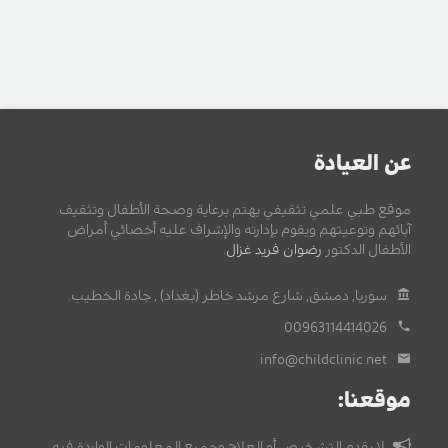
عن العيادة
موقع طبي علمي تثقيفي يهتم برعاية وصحة الأطفال وتثقيف
آبائهم وتوعيتهم ويقوم بإدارته والإشراف عليه أخصائي أمراض
الأطفال الدكتور
رضوان فريد غزال
.
سوريا, دمشق, شارع مرشد خاطر (بغداد) , جادة الخطيب.
00963114414026
info@childclinic.net
موقعنا:
لا يقدم التشخيص أو العلاج وجميع المعلومات الواردة فيه