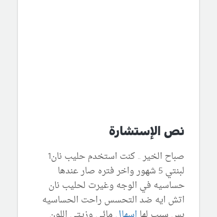
نص الإستشارة
صباح الخير .. كنت استخدم حليب نان1
لبنتي 5 شهور واخر فتره صار عندها
حساسيه في الوجه وغيرت لحليب نان
اتش ايه ضد التحسس راحت الحساسيه
بس سبب لها
اسهال
مائي وزيتي اللون