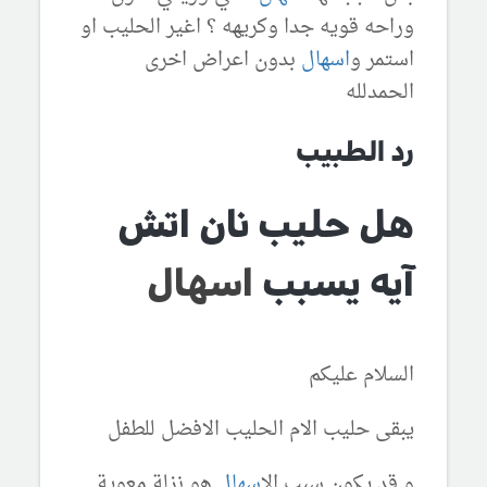
وراحه قويه جدا وكريهه ؟ اغير الحليب او
استمر و
اسهال
بدون اعراض اخرى
الحمدلله
رد الطبيب
هل حليب نان اتش
آيه يسبب
اسهال
السلام عليكم
يبقى حليب الام الحليب الافضل للطفل
و قد يكون سبب ال
اسهال
هو نزلة معوية