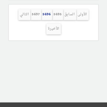
الأولى
السابق
5695
5696
5697
التالي
الأخيرة