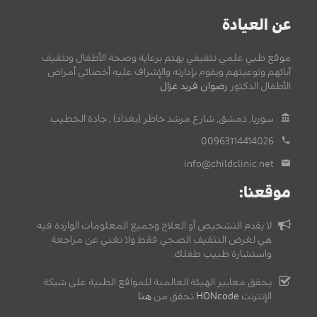
عن العيادة
موقع طبي علمي تثقيفي يهتم برعاية وصحة الأطفال وتثقيف
آبائهم وتوعيتهم ويقوم بإدارته والإشراف عليه أخصائي أمراض
الأطفال الدكتور
رضوان فريد غزال
.
سوريا, دمشق, شارع مرشد خاطر (بغداد) , جادة الخطيب.
00963114414026
info@childclinic.net
موقعنا:
لا يقدم التشخيص أو العلاج وجميع المعلومات الواردة فيه
هي لغرض التثقيف الصحي فقط ولا تغني عن مراجعة
واستشارة طبيب طفلك.
يحقق معايير الهيئة العالمية للمواقع الطبية على شبكة
الإنترنت
HONcode
تحقق من
هنا