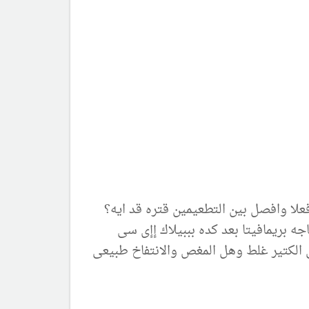
علا وافصل بين التطعيمين قتره قد ايه؟
 ؟ انا غيرت 3 انواع لبن حتى االان اول حاجه بريمافيتا بعد كده بببيلاك إإى سى
فيتا هل التغيي الكتير غلط وهل المغص والانتفاخ طبيعى