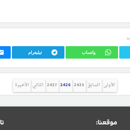
ى:
واتساب
تيليغرام
الأولى
السابق
2425
2426
2427
التالي
الأخيرة
موقعنا:
تا