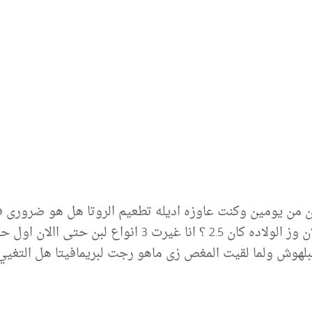
ن من يومين وكنت عاوزه اديله تطعيم الروتا هل هو ضرورى ف
وهل وزنه وطوله ومحيط راسه طبيعيين لان وز الولاده كان 2.5
ى انه مش مغذى غيرت ل بيبلاك 1 متقبلهوش ولما لقيت المغص زى ماهو رجت لبريما