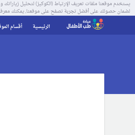
لضمان حصولك على أفضل تجربة تصفح على موقعنا, يمكنك معرفة
الرئيسية
أقسام الموق