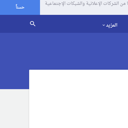
يف الإرتباط (الكوكيز) لتحليل زياراتك وإستخدامك للموقع و تتم مشاركة بعض المعلومات مع Google وغيرها من الشركات الإعلانية والشبكات الإجتماعية
حسناً
المزيد