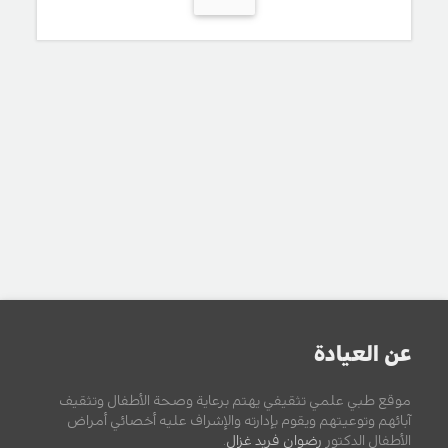
عن العيادة
موقع طبي علمي تثقيفي يهتم برعاية وصحة الأطفال وتثقيف
آبائهم وتوعيتهم ويقوم بإدارته والإشراف عليه أخصائي أمراض
الأطفال الدكتور
رضوان فريد غزال
.