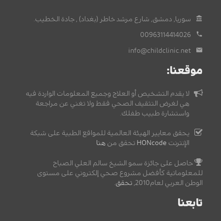
سوريا, دمشق, شارع مرشد خاطر (بغداد) , جادة الخطيب.
00963114414026
info@childclinic.net
موقعنا:
لا يقدم التشخيص أو العلاج وجميع المعلومات الواردة فيه
هي لغرض التثقيف الصحي فقط ولا تغني عن مراجعة
واستشارة طبيب طفلك.
يحقق معايير الهيئة العالمية للمواقع الطبية على شبكة
الإنترنت
HONcode
تحقق من
هنا
حاصل على جائزة سمو الشيخ سالم العلي الصباح
للمعلوماتية كأفضل مشروع صحي إلكتروني على مستوى
الوطن العربي لعام2010,
تحقق
.
تابعنا