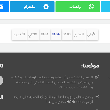
واتساب
تيليغرام
الأولى
السابق
3583
3584
3585
التالي
الأخيرة
موقعنا:
تا
لا يقدم التشخيص أو العلاج وجميع المعلومات الواردة فيه
هي لغرض التثقيف الصحي فقط ولا تغني عن مراجعة
واستشارة طبيب طفلك.
ال
يحقق معايير الهيئة العالمية للمواقع الطبية على شبكة
الإنترنت
HONcode
تحقق من
هنا