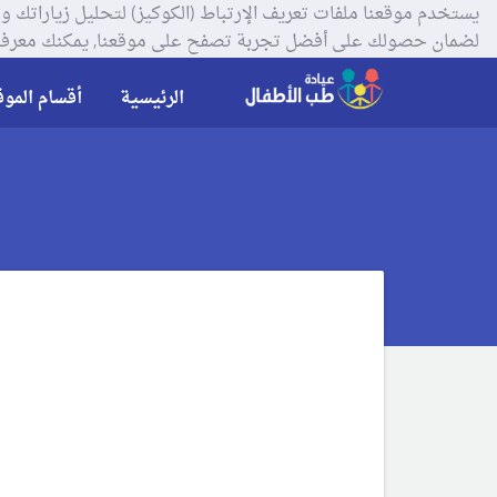
لضمان حصولك على أفضل تجربة تصفح على موقعنا, يمكنك معرفة
الرئيسية
أقسام الموق