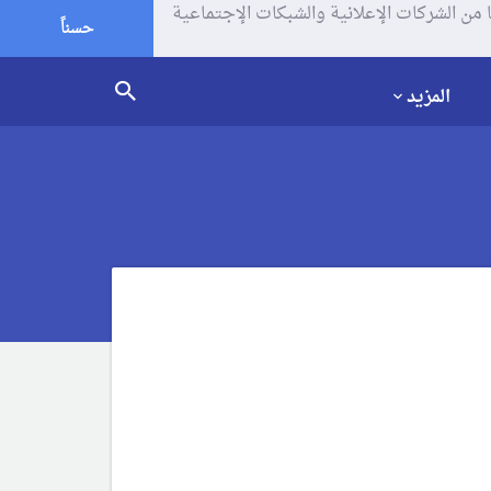
يف الإرتباط (الكوكيز) لتحليل زياراتك وإستخدامك للموقع و تتم مشاركة بعض المعلومات مع Google وغيرها من الشركات الإعلانية والشبكات الإجتماعية
حسناً
المزيد