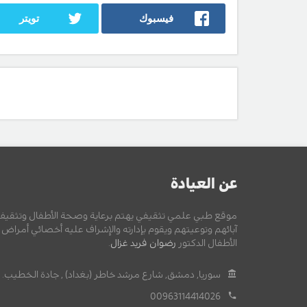
فيسبوك
تويتر
عن العيادة
موقع طبي علمي تثقيفي يهتم برعاية وصحة الأطفال وتثقيف
آبائهم وتوعيتهم ويقوم بإدارته والإشراف عليه أخصائي أمراض
الأطفال الدكتور
رضوان فريد غزال
.
سوريا, دمشق, شارع مرشد خاطر (بغداد) , جادة الخطيب.
00963114414026