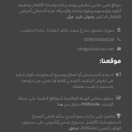
موقع طبي علمي تثقيفي يهتم برعاية وصحة الأطفال وتثقيف
آبائهم وتوعيتهم ويقوم بإدارته والإشراف عليه أخصائي أمراض
الأطفال الدكتور
رضوان فريد غزال
.
سوريا, دمشق, شارع مرشد خاطر (بغداد) , جادة الخطيب.
00963114414026
info@childclinic.net
موقعنا:
لا يقدم التشخيص أو العلاج وجميع المعلومات الواردة فيه
هي لغرض التثقيف الصحي فقط ولا تغني عن مراجعة
واستشارة طبيب طفلك.
يحقق معايير الهيئة العالمية للمواقع الطبية على شبكة
الإنترنت
HONcode
تحقق من
هنا
حاصل على جائزة سمو الشيخ سالم العلي الصباح
للمعلوماتية كأفضل مشروع صحي إلكتروني على مستوى
الوطن العربي لعام2010,
تحقق
.