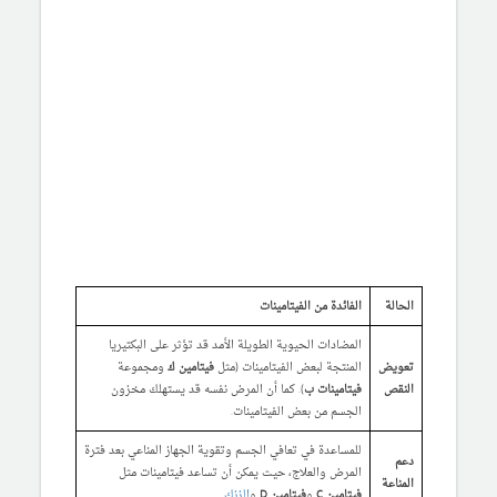
الحالة
الفائدة من الفيتامينات
المضادات الحيوية الطويلة الأمد قد تؤثر على البكتيريا
تعويض
المنتجة لبعض الفيتامينات (مثل
فيتامين ك
ومجموعة
النقص
فيتامينات ب
). كما أن المرض نفسه قد يستهلك مخزون
الجسم من بعض الفيتامينات.
للمساعدة في تعافي الجسم وتقوية الجهاز المناعي بعد فترة
دعم
المرض والعلاج، حيث يمكن أن تساعد فيتامينات مثل
المناعة
فيتامين C
و
فيتامين D
و
الزنك
.