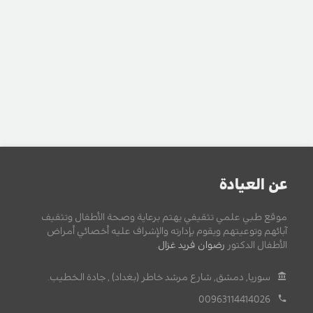
عن العيادة
موقع طبي علمي تثقيفي يهتم برعاية وصحة الأطفال وتثقيف
آبائهم وتوعيتهم ويقوم بإدارته والإشراف عليه أخصائي أمراض
الأطفال الدكتور
رضوان فريد غزال
.
سوريا, دمشق, شارع مرشد خاطر (بغداد) , جادة الخطيب.
00963114414026