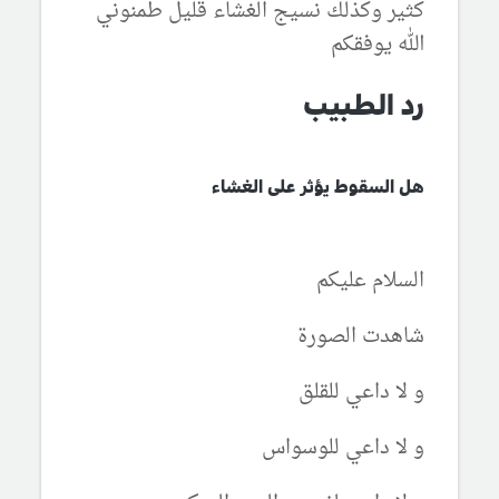
كثير وكذلك نسيج الغشاء قليل طمنوني
الله يوفقكم
رد الطبيب
هل السقوط يؤثر على الغشاء
السلام عليكم
شاهدت الصورة
و لا داعي للقلق
و لا داعي للوسواس