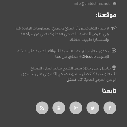
info@childclinic.net
موقعنا:
لا يقدم التشخيص أو العلاج وجميع المعلومات الواردة فيه
هي لغرض التثقيف الصحي فقط ولا تغني عن مراجعة
واستشارة طبيب طفلك.
يحقق معايير الهيئة العالمية للمواقع الطبية على شبكة
الإنترنت
HONcode
تحقق من
هنا
حاصل على جائزة سمو الشيخ سالم العلي الصباح
للمعلوماتية كأفضل مشروع صحي إلكتروني على مستوى
الوطن العربي لعام2010,
تحقق
.
تابعنا