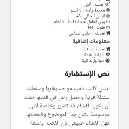
جنسه : أنثى
محيط رأسه : لا اعلم
الوزن الحالي : 45
وزن الطفل عند الولادة : لا اعلم
طوله : 144
تغذيته : حليب صناعي
معلومات إضافية
تغذية إضافية :
سوابق هامة :
سوابق عائلية :
نص الإستشارة
ابنتي كانت تلعب مع صديقاتها وسقطت
سقطة قوية وحصل رض في قدمها خفت
أن يكون الغشاء قد تضرر وخاصة انني
موسوسة بشأن هذا الموضوع وفحصتها
فهل الغشاء طبيعي لان الفتحة واسعة