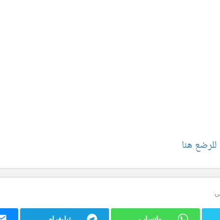
للرضع هنا
ى:
واتساب
تيليغرام