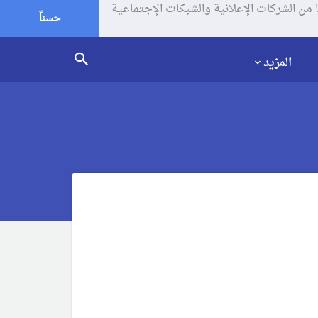
يف الإرتباط (الكوكيز) لتحليل زياراتك وإستخدامك للموقع و تتم مشاركة بعض المعلومات مع Google وغيرها من الشركات الإعلانية والشبكات الإجتماعية
حسناً
المزيد