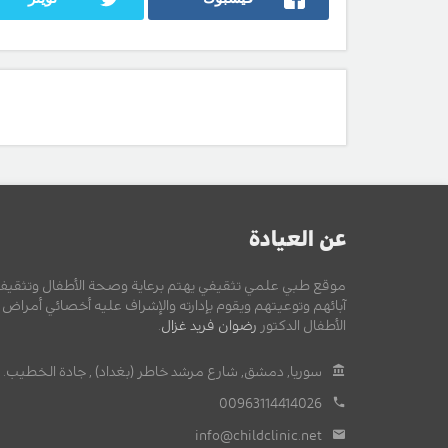
عن العيادة
موقع طبي علمي تثقيفي يهتم برعاية وصحة الأطفال وتثقيف
آبائهم وتوعيتهم ويقوم بإدارته والإشراف عليه أخصائي أمراض
الأطفال الدكتور
رضوان فريد غزال
.
سوريا, دمشق, شارع مرشد خاطر (بغداد) , جادة الخطيب.
00963114414026
info@childclinic.net