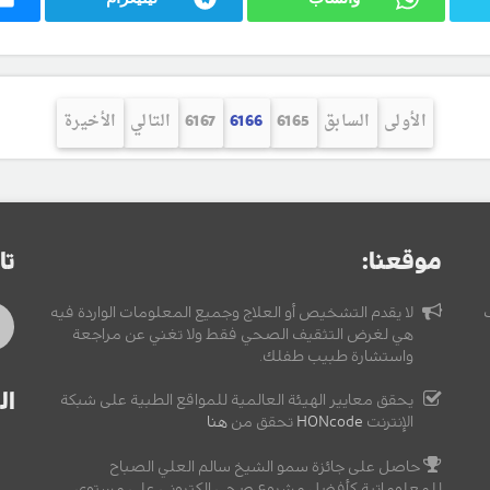
الأولى
السابق
6165
6166
6167
التالي
الأخيرة
موقعنا:
تا
لا يقدم التشخيص أو العلاج وجميع المعلومات الواردة فيه
هي لغرض التثقيف الصحي فقط ولا تغني عن مراجعة
واستشارة طبيب طفلك.
ال
يحقق معايير الهيئة العالمية للمواقع الطبية على شبكة
الإنترنت
HONcode
تحقق من
هنا
حاصل على جائزة سمو الشيخ سالم العلي الصباح
للمعلوماتية كأفضل مشروع صحي إلكتروني على مستوى