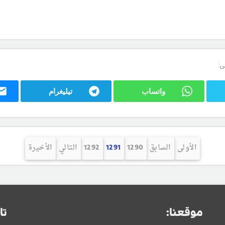
ى:
واتساب
تيليغرام
الأولى
السابق
1290
1291
1292
التالي
الأخيرة
موقعنا:
تا