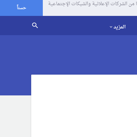
يف الإرتباط (الكوكيز) لتحليل زياراتك وإستخدامك للموقع و تتم مشاركة بعض المعلومات مع Google وغيرها من الشركات الإعلانية والشبكات الإجتماعية
حسناً
المزيد