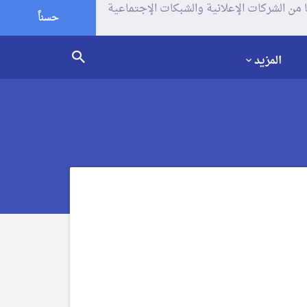
يف الإرتباط (الكوكيز) لتحليل زياراتك وإستخدامك للموقع و تتم مشاركة بعض المعلومات مع Google وغيرها من الشركات الإعلانية والشبكات الإجتماعية
حسناً
المزيد