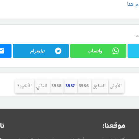
م هنا
ى:
واتساب
تيليغرام
الأولى
السابق
3956
3957
3958
التالي
الأخيرة
موقعنا:
تا