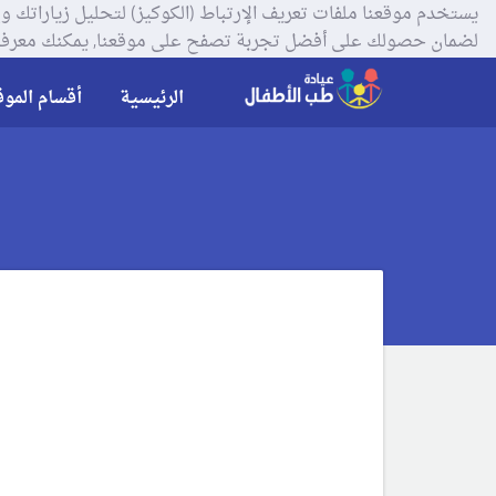
لضمان حصولك على أفضل تجربة تصفح على موقعنا, يمكنك معرفة
الرئيسية
أقسام الموق