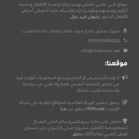
موقع طبي علمي تثقيفي يهتم برعاية وصحة الأطفال وتثقيف
آبائهم وتوعيتهم ويقوم بإدارته والإشراف عليه أخصائي أمراض
الأطفال الدكتور
رضوان فريد غزال
.
سوريا, دمشق, شارع مرشد خاطر (بغداد) , جادة الخطيب.
00963114414026
info@childclinic.net
موقعنا:
لا يقدم التشخيص أو العلاج وجميع المعلومات الواردة فيه
هي لغرض التثقيف الصحي فقط ولا تغني عن مراجعة
واستشارة طبيب طفلك.
يحقق معايير الهيئة العالمية للمواقع الطبية على شبكة
الإنترنت
HONcode
تحقق من
هنا
حاصل على جائزة سمو الشيخ سالم العلي الصباح
للمعلوماتية كأفضل مشروع صحي إلكتروني على مستوى
الوطن العربي لعام2010,
تحقق
.