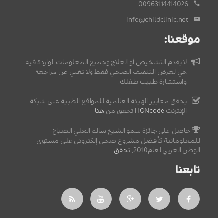
00963114414026
info@childclinic.net
موقعنا:
لا يقدم التشخيص أو العلاج وجميع المعلومات الواردة فيه
هي لغرض التثقيف الصحي فقط ولا تغني عن مراجعة
واستشارة طبيب طفلك.
يحقق معايير الهيئة العالمية للمواقع الطبية على شبكة
الإنترنت
HONcode
تحقق من
هنا
حاصل على جائزة سمو الشيخ سالم العلي الصباح
للمعلوماتية كأفضل مشروع صحي إلكتروني على مستوى
الوطن العربي لعام2010,
تحقق
.
تابعنا