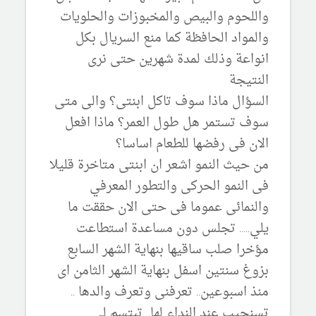
واللحوم والبيص والمخبوزات والحلويات
والمواد الحافظة كما منع السريال بكل
انواعة وذلك لمدة شهرين حتى نرى
النتيجة
السؤال ماذا سوف تاكل ابنتى؟ والى متى
سوف تستمر هل طول العمر؟ ماذا افعل
الان فى رفضها للطعام اساسا؟
من حيث النمو اشعر ان ابنتى متاخرة قليلا
فى النمو الحركى والتطور المعرفي
والنمائى عموما فى حتى الان حققت ما
يلي..... تجلس دون مساعدة استطاعت
مؤخرا صلب ساقيها بنهاية الشهر السابع
بزوغ سنتين اسفل بنهاية الشهر الثامن اى
منذ اسبوعين.. تعرفنى وتعرف والدها ..
تسنجيب عند النداء لها.. تبتسم لى