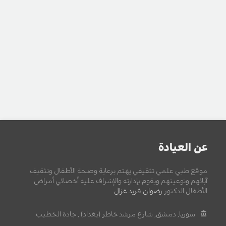
عن العيادة
موقع طبي علمي تثقيفي يهتم برعاية وصحة الأطفال وتثقيف
آبائهم وتوعيتهم ويقوم بإدارته والإشراف عليه أخصائي أمراض
الأطفال الدكتور
رضوان فريد غزال
.
سوريا, دمشق, شارع مرشد خاطر (بغداد) , جادة الخطيب.