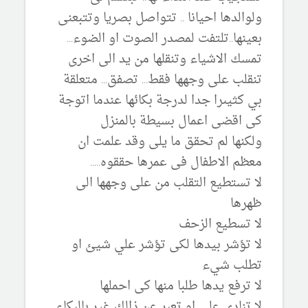
ولوالدها احيانا .. تتواصل بصريا وتتبعنى
بعينها..تلتفت لمصدر الصوت او الضوء...
تمسك الاشياء وتنقلها من يد الى اخرى
تنقلب على وجهها فقط... تصفق... متعلقة
بي كثيىرا جدا لدرجة بكائها عندما اتوجة
كى اقضى اعمال بسيطة بالمنزل
ولكنها لم تحقق ما يلى وقد علمت ان
معظم الاطفال فى عمرها حققوه.....
لا تستطيع التقلب من على وجهها الى
ظهرها
لا تسطيع الزحف
لا تؤشر بيدها لكى تؤشر علي شيئ او
تطلب شيء
لا ترفع يدها طلبا منها كى احملها
لا تنادى على او تعبر عن ذالك غير بالبكاء