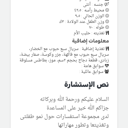
جنسه : أنثى
محيط رأسه : ٤٢،٥
الوزن الحالي : ٩،٥
وزن الطفل عند الولادة : ٣ك
طوله : ٧٠
تغذيته : حليب الأم
معلومات إضافية
تغذية إضافية : سريال سبع حبوب مع الخضار،
سريال سبع حبوب مع فاكهة، جزر وكوسة، صفار بيضة،
زبادى، قطعة دجاج بحجم ٢سم، موز، بطاطس مسلوقة
سوابق هامة :
سوابق عائلية :
نص الإستشارة
السلام عليكم ورحمة الله وبركاته
جزاكم الله خير على المساعدة
لدى مجموعة استفسارات حول نمو طفلتى
وتغذيتعا وتطور مهاراتها