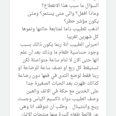
السؤال ما سبب هذا الانقطاع؟
وماذا افعل؟ والى متى يستمر؟ ومتى
يكون مؤشر خطر؟
اذهب للطبيب داما لمتابعة حالتها ونموها
كل شهرين تقريبا
اخبرنى الطبيب انة ربما يكون ذالك بسبب
وجود حساسية طعام ما وذلك بعد ان علم
انها حتى الان لا تنام ساعة متواصلة لكن
تستيقظ كل ربع او نصف ساعة للرضاعة او
ربنا فقط لوضع الثدى في فمها دون رضاعة
كذالك ظهرت بعد الحبات الصغيرة جدا
على الخدين مع حكة في الانف والعين
وصف الطبيب دواء ناكسيم اكياس وجست
ريج واننتينال ... وطلب ان نتوقف انا وهى
عن قائمة طعام كبيرة منها منتجات الالبان