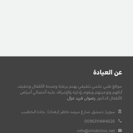
عن العيادة
موقع طبي علمي تثقيفي يهتم برعاية وصحة الأطفال وتثقيف
آبائهم وتوعيتهم ويقوم بإدارته والإشراف عليه أخصائي أمراض
الأطفال الدكتور
رضوان فريد غزال
.
سوريا, دمشق, شارع مرشد خاطر (بغداد) , جادة الخطيب.
00963114414026
info@childclinic.net