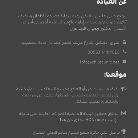
عن العيادة
موقع طبي علمي تثقيفي يهتم برعاية وصحة الأطفال وتثقيف
آبائهم وتوعيتهم ويقوم بإدارته والإشراف عليه أخصائي أمراض
الأطفال الدكتور
رضوان فريد غزال
.
سوريا, دمشق, شارع مرشد خاطر (بغداد) , جادة الخطيب.
00963114414026
info@childclinic.net
موقعنا:
لا يقدم التشخيص أو العلاج وجميع المعلومات الواردة فيه
هي لغرض التثقيف الصحي فقط ولا تغني عن مراجعة
واستشارة طبيب طفلك.
يحقق معايير الهيئة العالمية للمواقع الطبية على شبكة
الإنترنت
HONcode
تحقق من
هنا
حاصل على جائزة سمو الشيخ سالم العلي الصباح