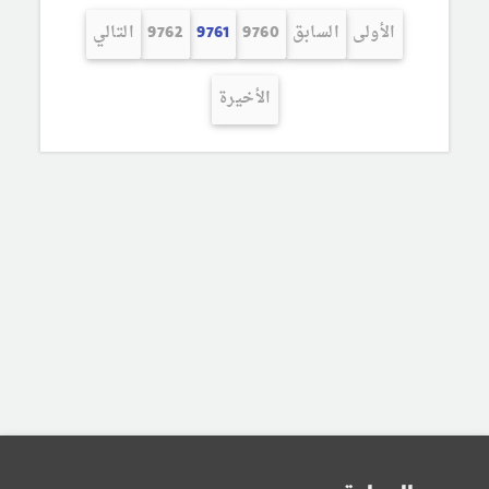
الأولى
السابق
9760
9761
9762
التالي
الأخيرة