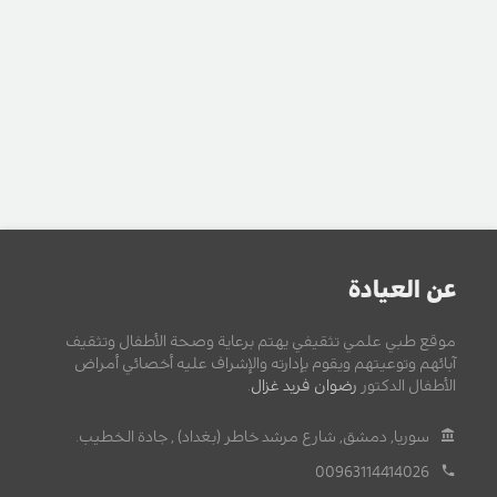
عن العيادة
موقع طبي علمي تثقيفي يهتم برعاية وصحة الأطفال وتثقيف
آبائهم وتوعيتهم ويقوم بإدارته والإشراف عليه أخصائي أمراض
الأطفال الدكتور
رضوان فريد غزال
.
سوريا, دمشق, شارع مرشد خاطر (بغداد) , جادة الخطيب.
00963114414026