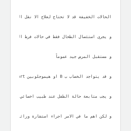
الحالات الخفيفة قد لا تحتاج لعلاج الا نقل الدم احيا
و يجرى استئصال الطحال فقط في حالات فرط الطحالية ,
و مستقبل المرض جيد عموماً
و قد يتواجد الخضاب ب B او هيموجلوبين Bart ايضاص مع الخضاب H كما في حالة طفلك و هذا لا يغير كثيرا في حالة الطفل
و يجب متابعة حالة الطفل عند طبيب اخصائي امراض دم 
و لكن اهم ما في الامر اجراء استشارة وراثية خوفا م