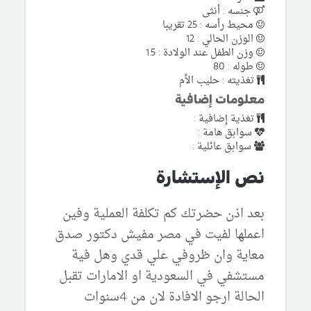
جنسه : أنثى
محيط رأسه : 25 تقريبا
الوزن الحالي : 12
وزن الطفل عند الولادة : 1.5
طوله : 80
تغذيته : حليب الأم
معلومات إضافية
تغذية إضافية :
سوابق هامة :
سوابق عائلية :
نص الإستشارة
بعد اذن حضرتك كم تكلفة العملية وفين
اعملها لفيت في مصر مفيش دكتور صدق
معاية وان ظروفي علي قدي وهل فية
مستشفي في السعودية او الامارات تقبل
الحالة ارجو الافادة لان من 4سنوات