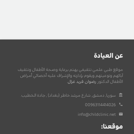
عن العيادة
موقع طبي علمي تثقيفي يهتم برعاية وصحة الأطفال وتثقيف
آبائهم وتوعيتهم ويقوم بإدارته والإشراف عليه أخصائي أمراض
الأطفال الدكتور
رضوان فريد غزال
.
سوريا, دمشق, شارع مرشد خاطر (بغداد) , جادة الخطيب.
00963114414026
info@childclinic.net
موقعنا: