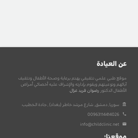
عن العيادة
موقع طبي علمي تثقيفي يهتم برعاية وصحة الأطفال وتثقيف
آبائهم وتوعيتهم ويقوم بإدارته والإشراف عليه أخصائي أمراض
الأطفال الدكتور
رضوان فريد غزال
.
سوريا, دمشق, شارع مرشد خاطر (بغداد) , جادة الخطيب.
00963114414026
info@childclinic.net
موقعنا: