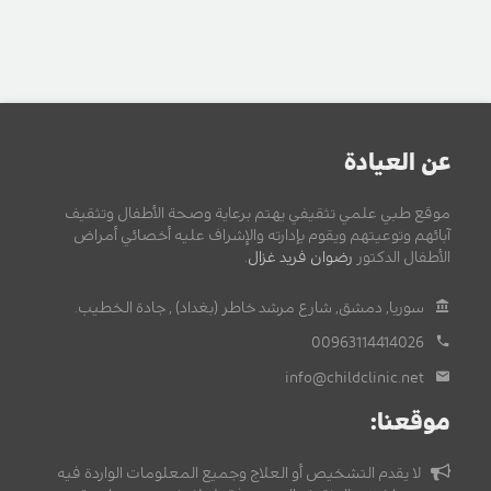
عن العيادة
موقع طبي علمي تثقيفي يهتم برعاية وصحة الأطفال وتثقيف
آبائهم وتوعيتهم ويقوم بإدارته والإشراف عليه أخصائي أمراض
الأطفال الدكتور
رضوان فريد غزال
.
سوريا, دمشق, شارع مرشد خاطر (بغداد) , جادة الخطيب.
00963114414026
info@childclinic.net
موقعنا:
لا يقدم التشخيص أو العلاج وجميع المعلومات الواردة فيه