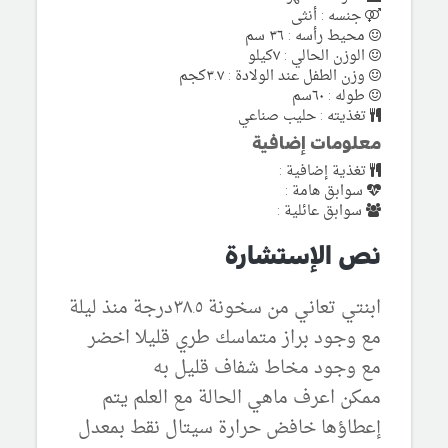
جنسه : أنثى
محيط رأسه : ٣٦ سم
الوزن الحالي : ٧كيلو
وزن الطفل عند الولادة : ٣.٧كجم
طوله : ٦٠سم
تغذيته : حليب صناعي
معلومات إضافية
تغذية إضافية :
سوابق هامة :
سوابق عائلية :
نص الإستشارة
ابنتي تعاني من سخونة ٣٨.٥درجة منذ ليلة
مع وجود براز متماسك طري قليلا اخضر
مع وجود مخاط شفاف قليل به
ممكن اعرف ماهي الحالة مع العلم يتم
إعطاؤها خافض حرارة سيتال نقط بمعدل