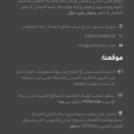
موقع طبي علمي تثقيفي يهتم برعاية وصحة الأطفال وتثقيف
آبائهم وتوعيتهم ويقوم بإدارته والإشراف عليه أخصائي أمراض
الأطفال الدكتور
رضوان فريد غزال
.
سوريا, دمشق, شارع مرشد خاطر (بغداد) , جادة الخطيب.
00963114414026
info@childclinic.net
موقعنا:
لا يقدم التشخيص أو العلاج وجميع المعلومات الواردة فيه
هي لغرض التثقيف الصحي فقط ولا تغني عن مراجعة
واستشارة طبيب طفلك.
يحقق معايير الهيئة العالمية للمواقع الطبية على شبكة
الإنترنت
HONcode
تحقق من
هنا
حاصل على جائزة سمو الشيخ سالم العلي الصباح
للمعلوماتية كأفضل مشروع صحي إلكتروني على مستوى
الوطن العربي لعام2010,
تحقق
.