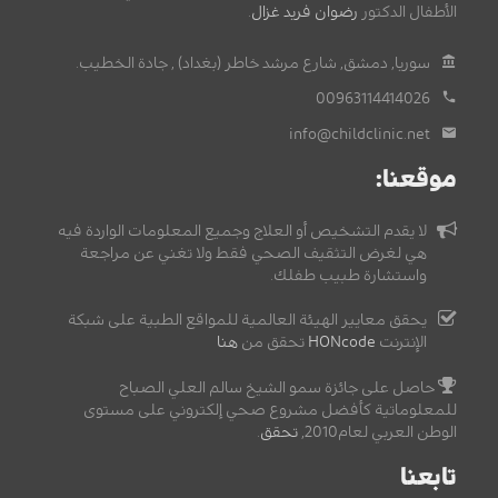
الأطفال الدكتور
رضوان فريد غزال
.
سوريا, دمشق, شارع مرشد خاطر (بغداد) , جادة الخطيب.
00963114414026
info@childclinic.net
موقعنا:
لا يقدم التشخيص أو العلاج وجميع المعلومات الواردة فيه
هي لغرض التثقيف الصحي فقط ولا تغني عن مراجعة
واستشارة طبيب طفلك.
يحقق معايير الهيئة العالمية للمواقع الطبية على شبكة
الإنترنت
HONcode
تحقق من
هنا
حاصل على جائزة سمو الشيخ سالم العلي الصباح
للمعلوماتية كأفضل مشروع صحي إلكتروني على مستوى
الوطن العربي لعام2010,
تحقق
.
تابعنا