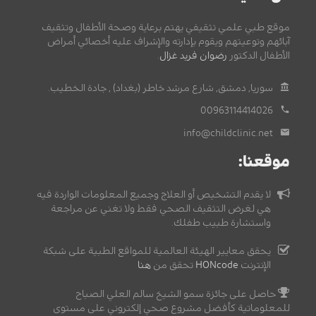
موقع طبي علمي تثقيفي يهتم برعاية وصحة الأطفال وتثقيف
آبائهم وتوعيتهم ويقوم بإدارته والإشراف عليه أخصائي أمراض
الأطفال الدكتور
رضوان فريد غزال
.
سوريا, دمشق, شارع مرشد خاطر (بغداد) , جادة الخطيب.
00963114414026
info@childclinic.net
موقعنا:
لا يقدم التشخيص أو العلاج وجميع المعلومات الواردة فيه
هي لغرض التثقيف الصحي فقط ولا تغني عن مراجعة
واستشارة طبيب طفلك.
يحقق معايير الهيئة العالمية للمواقع الطبية على شبكة
الإنترنت
HONcode
تحقق من
هنا
حاصل على جائزة سمو الشيخ سالم العلي الصباح
للمعلوماتية كأفضل مشروع صحي إلكتروني على مستوى