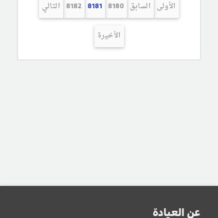
الأولى
السابق
8180
8181
8182
التالي
الأخيرة
عن العيادة