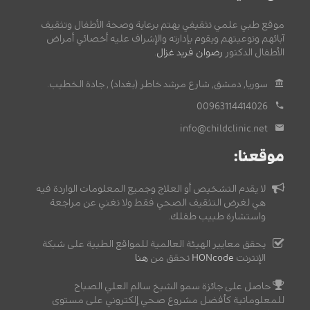
موقع طبي علمي تثقيفي يهتم برعاية وصحة الأطفال وتثقيف
آبائهم وتوعيتهم ويقوم بإدارته والإشراف عليه أخصائي أمراض
الأطفال الدكتور
رضوان فريد غزال
.
سوريا, دمشق, شارع مرشد خاطر (بغداد) , جادة الخطيب.
00963114414026
info@childclinic.net
موقعنا:
لا يقدم التشخيص أو العلاج وجميع المعلومات الواردة فيه
هي لغرض التثقيف الصحي فقط ولا تغني عن مراجعة
واستشارة طبيب طفلك.
يحقق معايير الهيئة العالمية للمواقع الطبية على شبكة
الإنترنت
HONcode
تحقق من
هنا
حاصل على جائزة سمو الشيخ سالم العلي الصباح
للمعلوماتية كأفضل مشروع صحي إلكتروني على مستوى