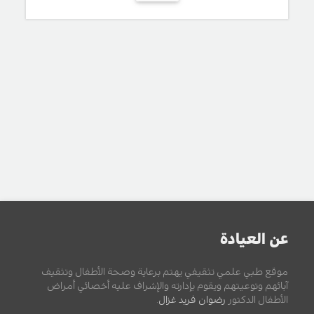
عن العيادة
موقع طبي علمي تثقيفي يهتم برعاية وصحة الأطفال وتثقيف
آبائهم وتوعيتهم ويقوم بإدارته والإشراف عليه أخصائي أمراض
الأطفال الدكتور
رضوان فريد غزال
.