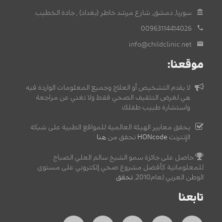
سوريا, دمشق, شارع مرشد خاطر (بغداد) , جادة الخطيب.
00963114414026
info@childclinic.net
موقعنا:
لا يقدم التشخيص أو العلاج وجميع المعلومات الواردة فيه
هي لغرض التثقيف الصحي فقط ولا تغني عن مراجعة
واستشارة طبيب طفلك.
يحقق معايير الهيئة العالمية للمواقع الطبية على شبكة
الإنترنت
HONcode
تحقق من
هنا
حاصل على جائزة سمو الشيخ سالم العلي الصباح
للمعلوماتية كأفضل مشروع صحي إلكتروني على مستوى
الوطن العربي لعام2010,
تحقق
.
تابعنا