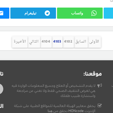
ى:
واتساب
تيليغرام
الأولى
السابق
4102
4103
4104
التالي
الأخيرة
موقعنا:
تا
لا يقدم التشخيص أو العلاج وجميع المعلومات الواردة فيه
هي لغرض التثقيف الصحي فقط ولا تغني عن مراجعة
واستشارة طبيب طفلك.
ال
يحقق معايير الهيئة العالمية للمواقع الطبية على شبكة
الإنترنت
HONcode
تحقق من
هنا