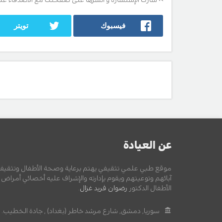
شارك الإستشارة و انشرها على صفحتك مع الأصدقاء عل
فيسبوك
تويتر
عن العيادة
موقع طبي علمي تثقيفي يهتم برعاية وصحة الأطفال وتثقيف
آبائهم وتوعيتهم ويقوم بإدارته والإشراف عليه أخصائي أمراض
الأطفال الدكتور
رضوان فريد غزال
.
سوريا, دمشق, شارع مرشد خاطر (بغداد) , جادة الخطيب.