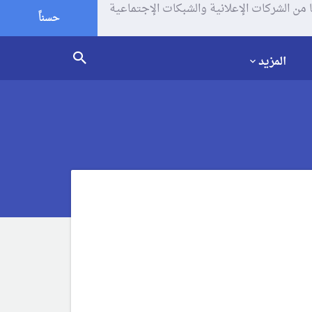
يف الإرتباط (الكوكيز) لتحليل زياراتك وإستخدامك للموقع و تتم مشاركة بعض المعلومات مع Google وغيرها من الشركات الإعلانية والشبكات الإجتماعية
حسناً
المزيد