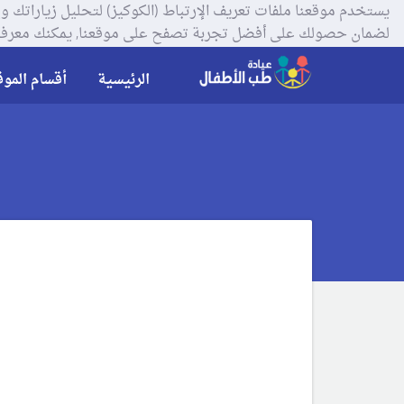
لضمان حصولك على أفضل تجربة تصفح على موقعنا, يمكنك معرفة
الرئيسية
أقسام الموق