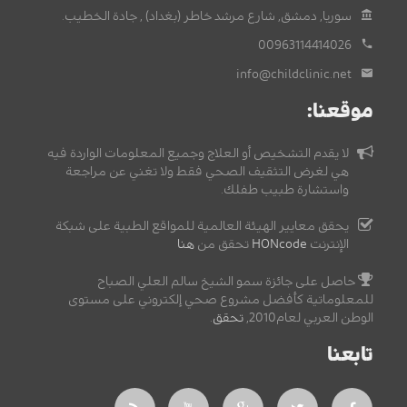
سوريا, دمشق, شارع مرشد خاطر (بغداد) , جادة الخطيب.
00963114414026
info@childclinic.net
موقعنا:
لا يقدم التشخيص أو العلاج وجميع المعلومات الواردة فيه
هي لغرض التثقيف الصحي فقط ولا تغني عن مراجعة
واستشارة طبيب طفلك.
يحقق معايير الهيئة العالمية للمواقع الطبية على شبكة
الإنترنت
HONcode
تحقق من
هنا
حاصل على جائزة سمو الشيخ سالم العلي الصباح
للمعلوماتية كأفضل مشروع صحي إلكتروني على مستوى
الوطن العربي لعام2010,
تحقق
.
تابعنا