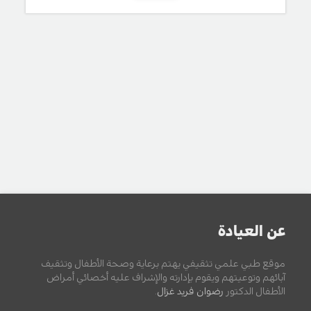
عن العيادة
موقع طبي علمي تثقيفي يهتم برعاية وصحة الأطفال وتثقيف
آبائهم وتوعيتهم ويقوم بإدارته والإشراف عليه أخصائي أمراض
الأطفال الدكتور
رضوان فريد غزال
.