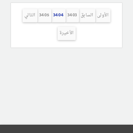
الأولى
السابق
3403
3404
3405
التالي
الأخيرة