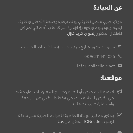
عن العيادة
موقع طبي علمي تثقيفي يهتم برعاية وصحة الأطفال وتثقيف
آبائهم وتوعيتهم ويقوم بإدارته والإشراف عليه أخصائي أمراض
الأطفال الدكتور
رضوان فريد غزال
.
سوريا, دمشق, شارع مرشد خاطر (بغداد) , جادة الخطيب.
00963114414026
info@childclinic.net
موقعنا:
لا يقدم التشخيص أو العلاج وجميع المعلومات الواردة فيه
هي لغرض التثقيف الصحي فقط ولا تغني عن مراجعة
واستشارة طبيب طفلك.
يحقق معايير الهيئة العالمية للمواقع الطبية على شبكة
الإنترنت
HONcode
تحقق من
هنا