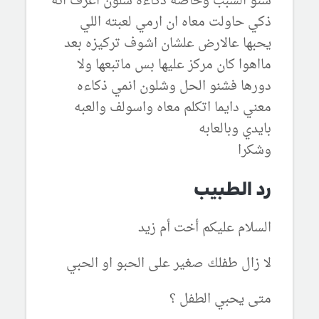
شنو السبب وخاصه ذكاءه شلون اعرف انه
ذكي حاولت معاه ان ارمي لعبته اللي
يحبها عالارض علشان اشوف تركيزه بعد
مااهوا كان مركز عليها بس ماتبعها ولا
دورها فشنو الحل وشلون انمي ذكاءه
معني دايما اتكلم معاه واسولف والعبه
بايدي وبالعابه
وشكرا
رد الطبيب
السلام عليكم أخت أم زيد
لا زال طفلك صغير على الحبو او الحبي
متى يحبي الطفل ؟