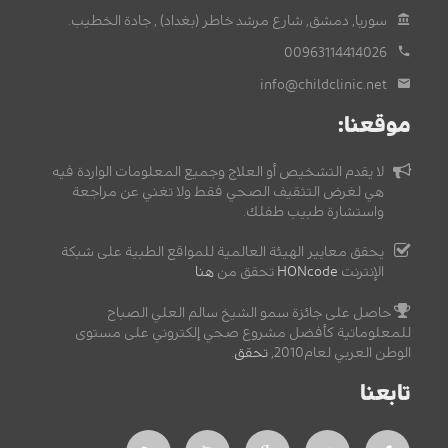
سوريا, دمشق, شارع مرشد خاطر (بغداد) , جادة الخطيب.
00963114414026
info@childclinic.net
موقعنا:
لا يقدم التشخيص أو العلاج وجميع المعلومات الواردة فيه
هي لغرض التثقيف الصحي فقط ولا تغني عن مراجعة
واستشارة طبيب طفلك.
يحقق معايير الهيئة العالمية للمواقع الطبية على شبكة
الإنترنت
HONcode
تحقق من
هنا
حاصل على جائزة سمو الشيخ سالم العلي الصباح
للمعلوماتية كأفضل مشروع صحي إلكتروني على مستوى
الوطن العربي لعام2010,
تحقق
.
تابعنا