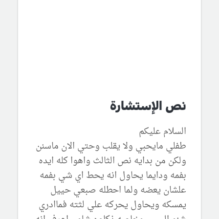
نص الإستشارة
السلام عليكم
طفلي مايحبي ولا يقلب وحتي الان ماسنن
ولكن من بدايه نص الثالث واهوا كله ايده
بفمه ودايما يحاول انه يحط اي شي بفمه
علشان يعضه ولما احطله صبعي حييل
يمسكه ويحاول يحركه علي لثته فماادري